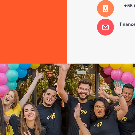
+55 
finan