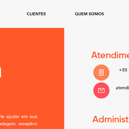
CLIENTES
QUEM SOMOS
Atendim
m
+55 
atend
te ajudar em sua
Administ
etagem, receptivo